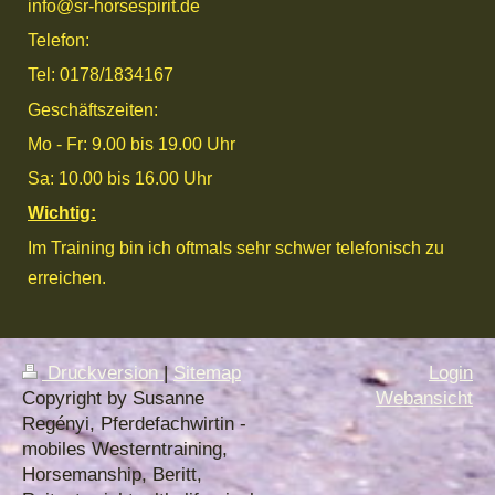
info@sr-horsespirit.de
Telefon:
Tel: 0178/1834167
Geschäftszeiten:
Mo - Fr: 9.00 bis 19.00 Uhr
Sa: 10.00 bis 16.00 Uhr
Wichtig:
Im Training bin ich oftmals sehr schwer telefonisch zu
erreichen.
Druckversion
|
Sitemap
Login
Copyright by Susanne
Webansicht
Regényi, Pferdefachwirtin -
mobiles Westerntraining,
Horsemanship, Beritt,